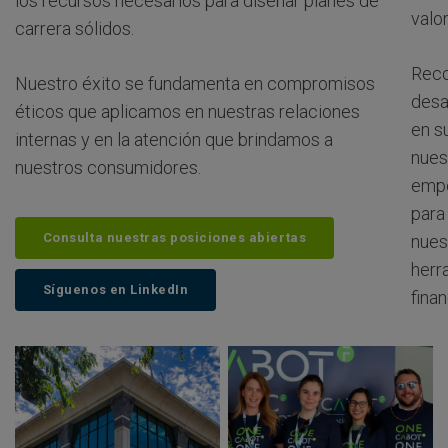
los recursos necesarios para diseñar planes de
valo
carrera sólidos.
Reco
Nuestro éxito se fundamenta en compromisos
desa
éticos que aplicamos en nuestras relaciones
en s
internas y en la atención que brindamos a
nues
nuestros consumidores.
empo
para
Consulta nuestras posiciones abiertas
nues
herr
Síguenos en LinkedIn
fina