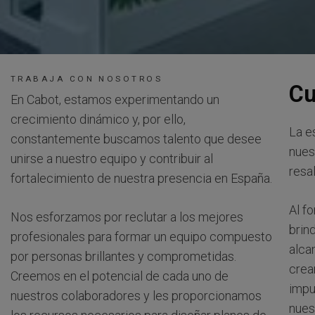
TRABAJA CON NOSOTROS
Cu
En Cabot, estamos experimentando un
crecimiento dinámico y, por ello,
La e
constantemente buscamos talento que desee
nues
unirse a nuestro equipo y contribuir al
resal
fortalecimiento de nuestra presencia en España.
Al f
Nos esforzamos por reclutar a los mejores
brin
profesionales para formar un equipo compuesto
alca
por personas brillantes y comprometidas.
crea
Creemos en el potencial de cada uno de
impu
nuestros colaboradores y les proporcionamos
nuest