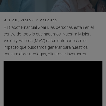
MISIÓN, VISIÓN Y VALORES
En Cabot Financial Spain, las personas están en el
centro de todo lo que hacemos. Nuestra Misión,
Visión y Valores (MVV) están enfocados en el
impacto que buscamos generar para nuestros
consumidores, colegas, clientes e inversores.